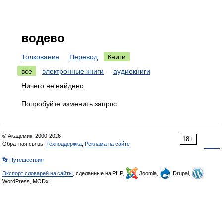
водево
Толкование
Перевод
Книги
все
электронные книги
аудиокниги
Ничего не найдено.
Попробуйте изменить запрос
© Академик, 2000-2026
18+
Обратная связь:
Техподдержка
,
Реклама на сайте
👣 Путешествия
Экспорт словарей на сайты
, сделанные на PHP,
Joomla,
Drupal,
WordPress, MODx.