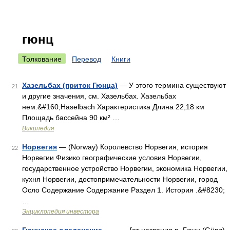
гюнц
Толкование
Перевод
Книги
Хазельбах (приток Гюнца)
— У этого термина существуют
21
и другие значения, см. Хазельбах. Хазельбах
нем.&#160;Haselbach Характеристика Длина 22,18 км
Площадь бассейна 90 км² …
Википедия
Норвегия
— (Norway) Королевство Норвегия, история
22
Норвегии Физико географические условия Норвегии,
государственное устройство Норвегии, экономика Норвегии,
кухня Норвегии, достопримечательности Норвегии, город
Осло Содержание Содержание Раздел 1. История .&#8230;
…
Энциклопедия инвестора