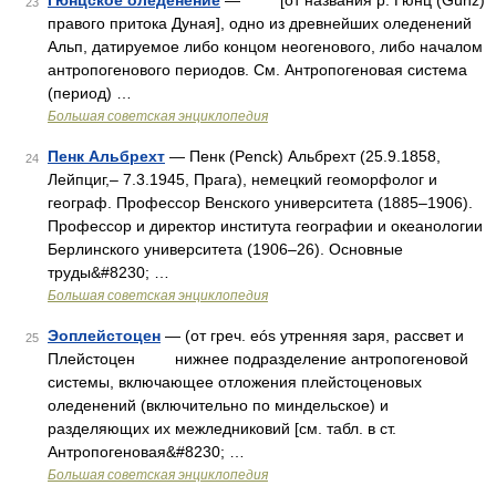
Гюнцское оледенение
— [от названия р. Гюнц (Günz)
23
правого притока Дуная], одно из древнейших оледенений
Альп, датируемое либо концом неогенового, либо началом
антропогенового периодов. См. Антропогеновая система
(период) …
Большая советская энциклопедия
Пенк Альбрехт
— Пенк (Penck) Альбрехт (25.9.1858,
24
Лейпциг,‒ 7.3.1945, Прага), немецкий геоморфолог и
географ. Профессор Венского университета (1885‒1906).
Профессор и директор института географии и океанологии
Берлинского университета (1906‒26). Основные
труды&#8230; …
Большая советская энциклопедия
Эоплейстоцен
— (от греч. eós утренняя заря, рассвет и
25
Плейстоцен нижнее подразделение антропогеновой
системы, включающее отложения плейстоценовых
оледенений (включительно по миндельское) и
разделяющих их межледниковий [см. табл. в ст.
Антропогеновая&#8230; …
Большая советская энциклопедия