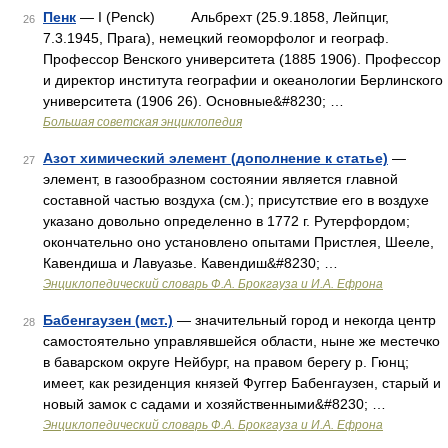
Пенк
— I (Penck) Альбрехт (25.9.1858, Лейпциг,
26
7.3.1945, Прага), немецкий геоморфолог и географ.
Профессор Венского университета (1885 1906). Профессор
и директор института географии и океанологии Берлинского
университета (1906 26). Основные&#8230; …
Большая советская энциклопедия
Азот химический элемент (дополнение к статье)
—
27
элемент, в газообразном состоянии является главной
составной частью воздуха (см.); присутствие его в воздухе
указано довольно определенно в 1772 г. Рутерфордом;
окончательно оно установлено опытами Пристлея, Шееле,
Кавендиша и Лавуазье. Кавендиш&#8230; …
Энциклопедический словарь Ф.А. Брокгауза и И.А. Ефрона
Бабенгаузен (мст.)
— значительный город и некогда центр
28
самостоятельно управлявшейся области, ныне же местечко
в баварском округе Нейбург, на правом берегу р. Гюнц;
имеет, как резиденция князей Фуггер Бабенгаузен, старый и
новый замок с садами и хозяйственными&#8230; …
Энциклопедический словарь Ф.А. Брокгауза и И.А. Ефрона