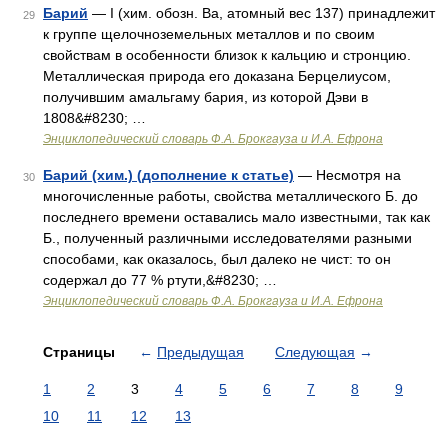
Барий
— I (хим. обозн. Ва, атомный вес 137) принадлежит
29
к группе щелочноземельных металлов и по своим
свойствам в особенности близок к кальцию и стронцию.
Металлическая природа его доказана Берцелиусом,
получившим амальгаму бария, из которой Дэви в
1808&#8230; …
Энциклопедический словарь Ф.А. Брокгауза и И.А. Ефрона
Барий (хим.) (дополнение к статье)
— Несмотря на
30
многочисленные работы, свойства металлического Б. до
последнего времени оставались мало известными, так как
Б., полученный различными исследователями разными
способами, как оказалось, был далеко не чист: то он
содержал до 77 % ртути,&#8230; …
Энциклопедический словарь Ф.А. Брокгауза и И.А. Ефрона
Страницы
←
Предыдущая
Следующая
→
1
2
3
4
5
6
7
8
9
10
11
12
13