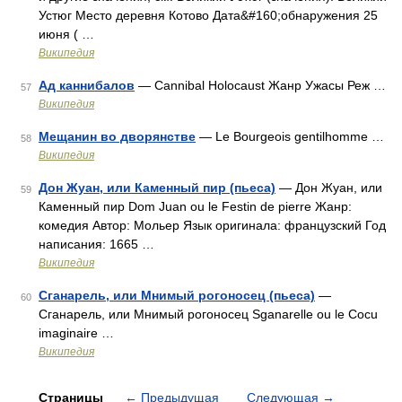
Устюг Место деревня Котово Дата&#160;обнаружения 25
июня ( …
Википедия
Ад каннибалов
— Cannibal Holocaust Жанр Ужасы Реж …
57
Википедия
Мещанин во дворянстве
— Le Bourgeois gentilhomme …
58
Википедия
Дон Жуан, или Каменный пир (пьеса)
— Дон Жуан, или
59
Каменный пир Dom Juan ou le Festin de pierre Жанр:
комедия Автор: Мольер Язык оригинала: французский Год
написания: 1665 …
Википедия
Сганарель, или Мнимый рогоносец (пьеса)
—
60
Сганарель, или Мнимый рогоносец Sganarelle ou le Cocu
imaginaire …
Википедия
Страницы
←
Предыдущая
Следующая
→