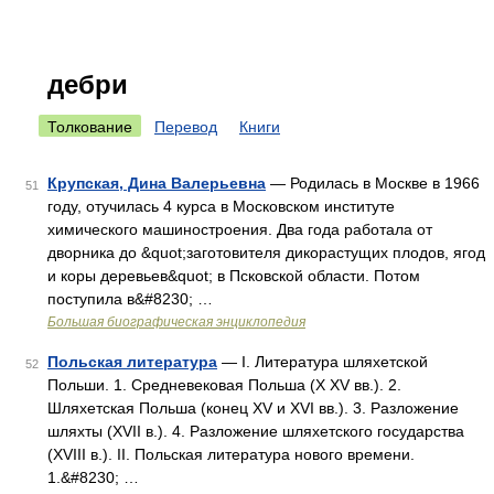
дебри
Толкование
Перевод
Книги
Крупская, Дина Валерьевна
— Родилась в Москве в 1966
51
году, отучилась 4 курса в Московском институте
химического машиностроения. Два года работала от
дворника до &quot;заготовителя дикорастущих плодов, ягод
и коры деревьев&quot; в Псковской области. Потом
поступила в&#8230; …
Большая биографическая энциклопедия
Польская литература
— I. Литература шляхетской
52
Польши. 1. Средневековая Польша (X XV вв.). 2.
Шляхетская Польша (конец XV и XVI вв.). 3. Разложение
шляхты (XVII в.). 4. Разложение шляхетского государства
(XVIII в.). II. Польская литература нового времени.
1.&#8230; …