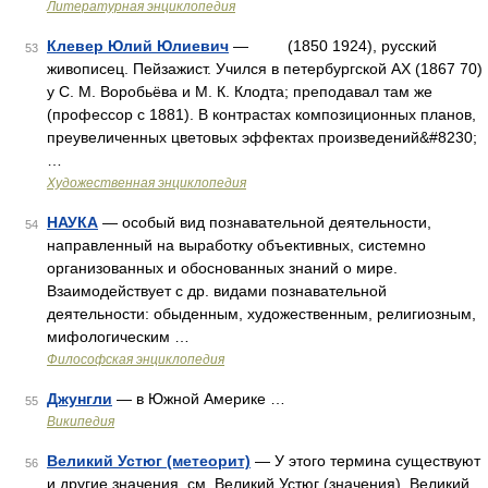
Литературная энциклопедия
Клевер Юлий Юлиевич
— (1850 1924), русский
53
живописец. Пейзажист. Учился в петербургской АХ (1867 70)
у С. М. Воробьёва и М. К. Клодта; преподавал там же
(профессор с 1881). В контрастах композиционных планов,
преувеличенных цветовых эффектах произведений&#8230;
…
Художественная энциклопедия
НАУКА
— особый вид познавательной деятельности,
54
направленный на выработку объективных, системно
организованных и обоснованных знаний о мире.
Взаимодействует с др. видами познавательной
деятельности: обыденным, художественным, религиозным,
мифологическим …
Философская энциклопедия
Джунгли
— в Южной Америке …
55
Википедия
Великий Устюг (метеорит)
— У этого термина существуют
56
и другие значения, см. Великий Устюг (значения). Великий