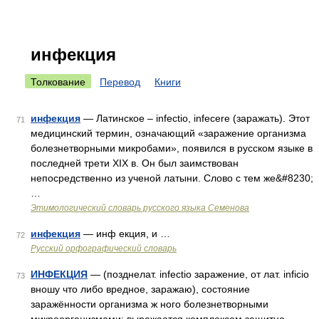
инфекция
Толкование
Перевод
Книги
инфекция
— Латинское – infectio, infecere (заражать). Этот
71
медицинский термин, означающий «заражение организма
болезнетворными микробами», появился в русском языке в
последней трети XIX в. Он был заимствован
непосредственно из ученой латыни. Слово с тем же&#8230;
…
Этимологический словарь русского языка Семенова
инфекция
— инф екция, и …
72
Русский орфографический словарь
ИНФЕКЦИЯ
— (позднелат. infectio заражение, от лат. inficio
73
вношу что либо вредное, заражаю), состояние
заражённости организма ж ного болезнетворными