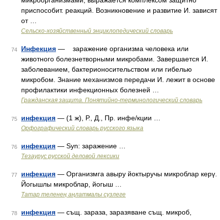
микроорганизмами; выражается комплексом защитно
приспособит. реакций. Возникновение и развитие И. зависят
от …
Сельско-хозяйственный энциклопедический словарь
Инфекция
— заражение организма человека или
74
животного болезнетворными микробами. Завершается И.
заболеванием, бактерионосительством или гибелью
микробом. Знание механизмов передачи И. лежит в основе
профилактики инфекционных болезней …
Гражданская защита. Понятийно-терминологический словарь
инфекция
— (1 ж), Р., Д., Пр. инфе/кции …
75
Орфографический словарь русского языка
инфекция
— Syn: заражение …
76
Тезаурус русской деловой лексики
инфекция
— Организмга авыру йоктыручы микроблар керү.
77
Йогышлы микроблар, йогыш …
Татар теленең аңлатмалы сүзлеге
инфекция
— същ. зараза, заразяване същ. микроб,
78