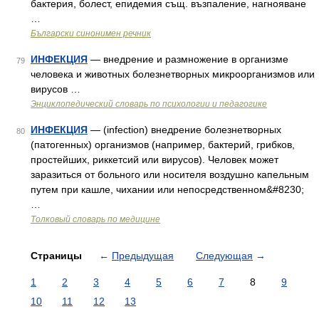
бактерия, болест, епидемия същ. възпаление, нагнояване
…
Български синонимен речник
ИНФЕКЦИЯ
— внедрение и размножение в организме
79
человека и животных болезнетворных микроорганизмов или
вирусов …
Энциклопедический словарь по психологии и педагогике
ИНФЕКЦИЯ
— (infection) внедрение болезнетворных
80
(патогенных) организмов (например, бактерий, грибков,
простейших, риккетсий или вирусов). Человек может
заразиться от больного или носителя воздушно капельным
путем при кашле, чихании или непосредственном&#8230;
…
Толковый словарь по медицине
Страницы
←
Предыдущая
Следующая
→
1
2
3
4
5
6
7
8
9
10
11
12
13