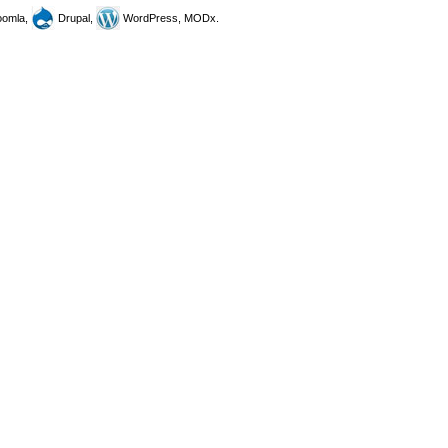
omla,
Drupal,
WordPress, MODx.