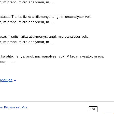
р, m pranc. micro analyseur, m …
tusas T sritis fizika atitikmenys: angl. microanalyser vok.
р, m pranc. micro analyseur, m …
as T sritis fizika atitikmenys: angl. microanalyser vok.
р, m pranc. micro analyseur, m …
zika atitikmenys: angl. microanalyser vok. Mikroanalysator, m rus.
seur, m …
дующая
→
ка
,
Реклама на сайте
18+