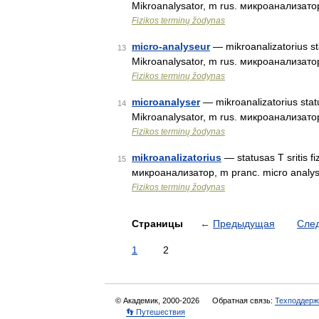
Mikroanalysator, m rus. микроанализато
Fizikos terminų žodynas
micro-analyseur
— mikroanalizatorius sta
13
Mikroanalysator, m rus. микроанализато
Fizikos terminų žodynas
microanalyser
— mikroanalizatorius status
14
Mikroanalysator, m rus. микроанализато
Fizikos terminų žodynas
mikroanalizatorius
— statusas T sritis fi
15
микроанализатор, m pranc. micro analy
Fizikos terminų žodynas
Страницы
←
Предыдущая
Сле
1
2
© Академик, 2000-2026
Обратная связь:
Техподдерж
👣 Путешествия