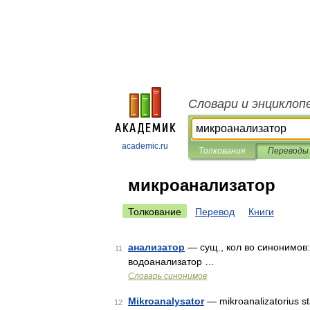
Словари и энциклоп
academic.ru
Толкования
Переводы
микроанализатор
Толкование
Перевод
Книги
анализатор
— сущ., кол во синонимов: 
11
водоанализатор …
Словарь синонимов
Mikroanalysator
— mikroanalizatorius sta
12