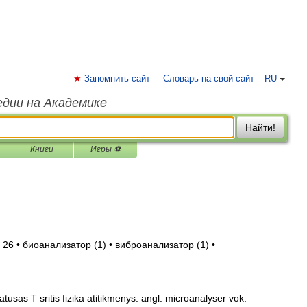
Запомнить сайт
Словарь на свой сайт
RU
едии на Академике
Найти!
Книги
Игры ⚽
26 • биоанализатор (1) • виброанализатор (1) •
tusas T sritis fizika atitikmenys: angl. microanalyser vok.