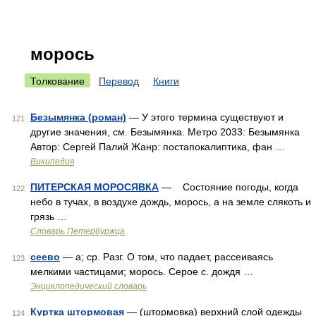
морось
Толкование
Перевод
Книги
Безымянка (роман)
— У этого термина существуют и
121
другие значения, см. Безымянка. Метро 2033: Безымянка
Автор: Сергей Палий Жанр: постапокалиптика, фан …
Википедия
ПИТЕРСКАЯ МОРОСЯВКА
— Состояние погоды, когда
122
небо в тучах, в воздухе дождь, морось, а на земле слякоть и
грязь …
Словарь Петербуржца
сеево
— а; ср. Разг. О том, что падает, рассеиваясь
123
мелкими частицами; морось. Серое с. дождя …
Энциклопедический словарь
Куртка штормовая
— (штормовка) верхний слой одежды
124