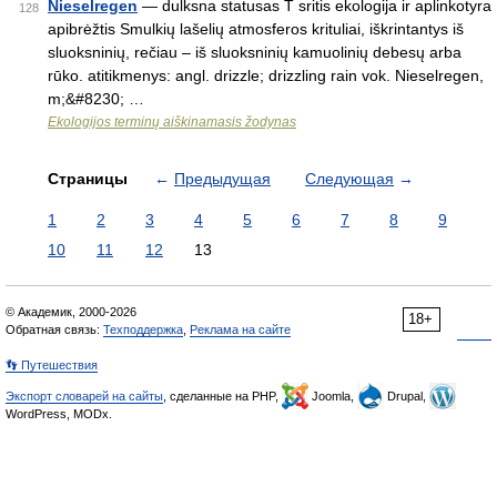
Nieselregen
— dulksna statusas T sritis ekologija ir aplinkotyra
128
apibrėžtis Smulkių lašelių atmosferos krituliai, iškrintantys iš
sluoksninių, rečiau – iš sluoksninių kamuolinių debesų arba
rūko. atitikmenys: angl. drizzle; drizzling rain vok. Nieselregen,
m;&#8230; …
Ekologijos terminų aiškinamasis žodynas
Страницы
←
Предыдущая
Следующая
→
1
2
3
4
5
6
7
8
9
10
11
12
13
© Академик, 2000-2026
18+
Обратная связь:
Техподдержка
,
Реклама на сайте
👣 Путешествия
Экспорт словарей на сайты
, сделанные на PHP,
Joomla,
Drupal,
WordPress, MODx.