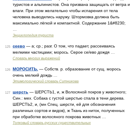
туристов и альпинистов. Она призвана защищать от ветра и
влаги. При этом желательно чтобы испарения от тела
человека выводились наружу. Штормовка должна быть
максимально лёгкой и компактной. Содержание 1&#8230;
…
Энциклопедия туриста
сеево
— а; ср.; разг. О том, что падает, рассеиваясь
125
мелкими частицами; морось. Серое се/ево дождя …
Словарь многих выражений
МОРОСИТЬ.
— Собств. р. образование от сущ. морось
126
очень мелкий дождь …
Этимологический словарь Ситникова
шерсть
— ШЕРСТЬ1, и, ж Волосяной покров у животного;
127
Син.: мех. Собака с густой шерстью спала в тени дерева.
ШЕРСТЬ2, и, (мн Спец. шерсти, ей для обозначения
различных сортов и видов), ж Ткань из ниток, полученных
при обработке волосяного покрова животных …
Толковый словарь русских существительных