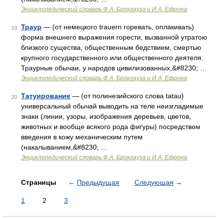
Энциклопедический словарь Ф.А. Брокгауза и И.А. Ефрона
Траур
— (от немецкого trauern горевать, оплакивать)
19
форма внешнего выражения горести, вызванной утратою
близкого существа, общественным бедствием, смертью
крупного государственного или общественного деятеля.
Траурные обычаи, у народов цивилизованных,&#8230; …
Энциклопедический словарь Ф.А. Брокгауза и И.А. Ефрона
Татуирование
— (от полинезийского слова tatau)
20
универсальный обычай выводить на теле неизгладимые
знаки (линии, узоры, изображения деревьев, цветов,
животных и вообще всякого рода фигуры) посредством
введения в кожу механическим путем
(накалыванием,&#8230; …
Энциклопедический словарь Ф.А. Брокгауза и И.А. Ефрона
Страницы
←
Предыдущая
Следующая
→
1
2
3