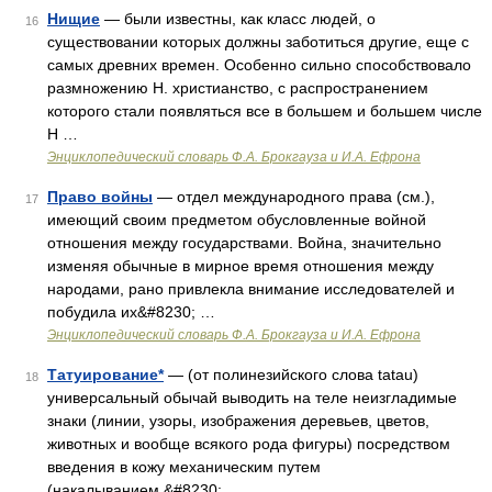
Нищие
— были известны, как класс людей, о
16
существовании которых должны заботиться другие, еще с
самых древних времен. Особенно сильно способствовало
размножению Н. христианство, с распространением
которого стали появляться все в большем и большем числе
Н …
Энциклопедический словарь Ф.А. Брокгауза и И.А. Ефрона
Право войны
— отдел международного права (см.),
17
имеющий своим предметом обусловленные войной
отношения между государствами. Война, значительно
изменяя обычные в мирное время отношения между
народами, рано привлекла внимание исследователей и
побудила их&#8230; …
Энциклопедический словарь Ф.А. Брокгауза и И.А. Ефрона
Татуирование*
— (от полинезийского слова tatau)
18
универсальный обычай выводить на теле неизгладимые
знаки (линии, узоры, изображения деревьев, цветов,
животных и вообще всякого рода фигуры) посредством
введения в кожу механическим путем
(накалыванием,&#8230; …