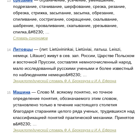
срезание
— ограничение, усечение, уменьшение;
13
подрезание, стачивание, шерфование, срезка, резание,
обрезка, стрижка, засыпание, засыпка, обрезание,
спиливание, состригание, сокращение, скалывание,
шабрение, проваливание, скапывание, урезывание,
спилка,&#8230; …
Словарь синонимов
Литовцы
— (лит. Lietùvininkai, Lietùviai, латыш. Leiszi,
14
немецк. Liltauer) живут в сев. зап. России, Царстве Польском
и восточной Пруссии, составляя немногочисленный народ,
мало исследованный русскими учеными и более известный
по наблюдениям немецко&#8230; …
Энциклопедический словарь Ф.А. Брокгауза и И.А. Ефрона
Машина
— Слово М. всякому понятно, но точное
15
определение понятия, обозначаемого этим словом,
установлено только в течение настоящего столетия
благодаря стараниям целого ряда ученых, трудившихся над
классификацией понятий практической механики. Принятое
в&#8230; …
Энциклопедический словарь Ф.А. Брокгауза и И.А. Ефрона