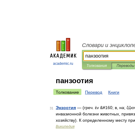
Словари и энциклоп
academic.ru
Толкования
Переводы
панзоотия
Толкование
Перевод
Книги
Энзоотия
— (греч. ἐν &#160; в, на; ζ
31
инвазионной болезни животных, привяз
хозяйству). К определенному месту п
Википедия