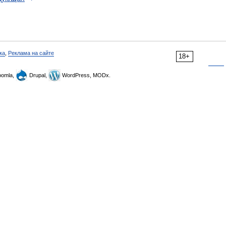
ка
,
Реклама на сайте
18+
omla,
Drupal,
WordPress, MODx.