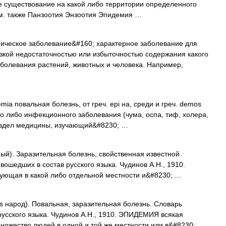
 существование на какой либо территории определенного
м. также Панзоотия Энзоотия Эпидемия …
ческое заболевание&#160; характерное заболевание для
зкой недостаточностью или избыточностью содержания какого
аболевания растений, животных и человека. Например,
ia повальная болезнь, от греч. epi на, среди и греч. demos
о либо инфекционного заболевания (чума, оспа, тиф, холера,
Раздел медицины, изучающий&#8230; …
ный). Заразительная болезнь, свойственная известной
вошедших в состав русского языка. Чудинов А.Н., 1910.
ющая в какой либо отдельной местности и&#8230; …
os народ). Повальная, заразительная болезнь. Словарь
русского языка. Чудинов А.Н., 1910. ЭПИДЕМИЯ всякая
ожество людей в одной и той же местности или в&#8230; …