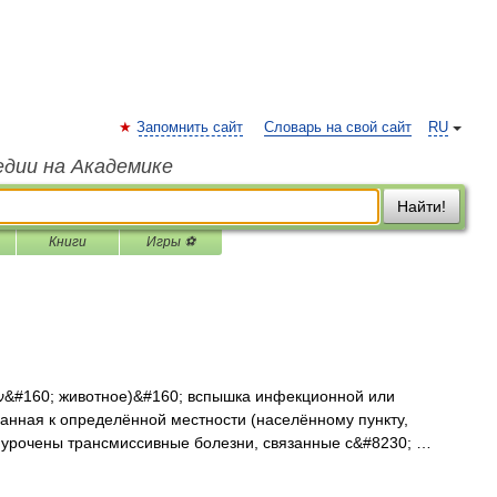
Запомнить сайт
Словарь на свой сайт
RU
едии на Академике
Найти!
Книги
Игры ⚽
ῷον&#160; животное)&#160; вспышка инфекционной или
анная к определённой местности (населённому пункту,
риурочены трансмиссивные болезни, связанные с&#8230; …