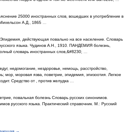
нение 25000 иностранных слов, вошедших в употребление в
 Михельсон А.Д., 1865 …
. Эпидемия, действующая повально на все население. Словарь
русского языка. Чудинов А.Н., 1910. ПАНДЕМИЯ болезнь,
Полный словарь иностранных слов,&#8230; …
едуг, недомогание, нездоровье, немощь, расстройство,
рь; мор, моровая язва, поветрие, эпидемия, эпизоотия. Легкое
дит. Средство от , против желудка …
етрие, повальная болезнь Словарь русских синонимов.
мов русского языка. Практический справочник. М.: Русский
дующая
→