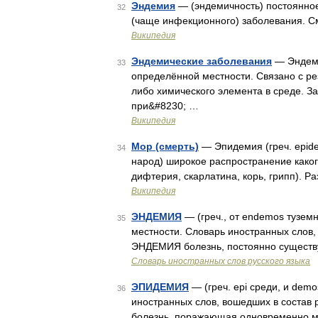
Эндемия
— (эндемичность) постоянное
32
(чаще инфекционного) заболевания. С
Википедия
Эндемические заболевания
— Эндеми
33
определённой местности. Связано с ре
либо химического элемента в среде. З
при&#8230; …
Википедия
Мор (смерть)
— Эпидемия (греч. epidem
34
народ) широкое распространение каког
дифтерия, скарлатина, корь, грипп). 
Википедия
ЭНДЕМИЯ
— (греч., от endemos тузем
35
местности. Словарь иностранных слов, 
ЭНДЕМИЯ болезнь, постоянно существу
Словарь иностранных слов русского языка
ЭПИДЕМИЯ
— (греч. epi среди, и dem
36
иностранных слов, вошедших в состав 
болезнь, поражающая одновременно мн