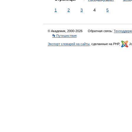
1
2
3
4
5
© Академик, 2000-2026
Обратная связь:
Техподдерж
👣 Путешествия
Экспорт словарей на сайты
, сделанные на PHP,
Jo