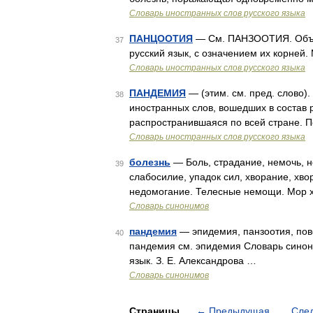
Словарь иностранных слов русского языка
ПАНЦООТИЯ
— См. ПАНЗООТИЯ. Объяс
37
русский язык, с означением их корней.
Словарь иностранных слов русского языка
ПАНДЕМИЯ
— (этим. см. пред. слово)
38
иностранных слов, вошедших в состав 
распространившаяся по всей стране. 
Словарь иностранных слов русского языка
болезнь
— Боль, страдание, немочь, н
39
слабосилие, упадок сил, хворание, хво
недомогание. Телесные немощи. Мор хо
Словарь синонимов
пандемия
— эпидемия, панзоотия, пов
40
пандемия см. эпидемия Словарь синони
язык. З. Е. Александрова …
Словарь синонимов
Страницы
←
Предыдущая
Сле