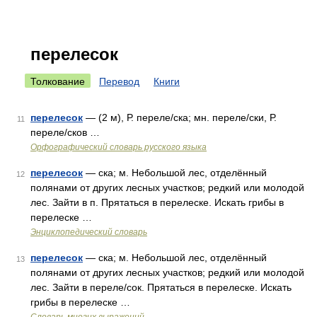
перелесок
Толкование
Перевод
Книги
перелесок
— (2 м), Р. переле/ска; мн. переле/ски, Р.
11
переле/сков …
Орфографический словарь русского языка
перелесок
— ска; м. Небольшой лес, отделённый
12
полянами от других лесных участков; редкий или молодой
лес. Зайти в п. Прятаться в перелеске. Искать грибы в
перелеске …
Энциклопедический словарь
перелесок
— ска; м. Небольшой лес, отделённый
13
полянами от других лесных участков; редкий или молодой
лес. Зайти в переле/сок. Прятаться в перелеске. Искать
грибы в перелеске …