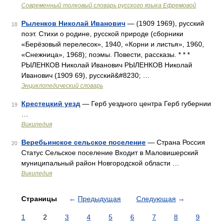
Современный толковый словарь русского языка Ефремовой
Рыленков Николай Иванович
— (1909 1969), русский
18
поэт. Стихи о родине, русской природе (сборники
«Берёзовый перелесок», 1940, «Корни и листья», 1960,
«Снежница», 1968); поэмы. Повести, рассказы. * * *
РЫЛЕНКОВ Николай Иванович РЫЛЕНКОВ Николай
Иванович (1909 69), русский&#8230; …
Энциклопедический словарь
Крестецкий уезд
— Герб уездного центра Герб губернии
19
…
Википедия
Веребьинское сельское поселение
— Страна Россия
20
Статус Сельское поселение Входит в Маловишерский
муниципальный район Новгородской области …
Википедия
Страницы
←
Предыдущая
Следующая
→
1
2
3
4
5
6
7
8
9