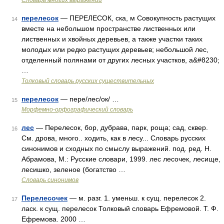
Словарь многих выражений
перелесок
— ПЕРЕЛЕСОК, ска, м Совокупность растущих
14
вместе на небольшом пространстве лиственных или
лиственных и хвойных деревьев, а также участки таких
молодых или редко растущих деревьев; небольшой лес,
отделенный полянами от других лесных участков, а&#8230;
…
Толковый словарь русских существительных
перелесок
— пере/лес/ок/ …
15
Морфемно-орфографический словарь
лес
— Перелесок, бор, дубрава, парк, роща; сад, сквер.
16
См. дрова, много.. ходить, как в лесу... Словарь русских
синонимов и сходных по смыслу выражений. под. ред. Н.
Абрамова, М.: Русские словари, 1999. лес лесочек, лесище,
лесишко, зеленое (богатство …
Словарь синонимов
Перелесочек
— м. разг. 1. уменьш. к сущ. перелесок 2.
17
ласк. к сущ. перелесок Толковый словарь Ефремовой. Т. Ф.
Ефремова. 2000 …