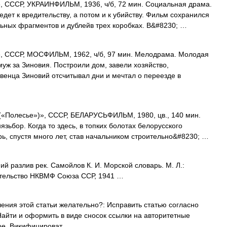
ССР, УКРАИНФИЛЬМ, 1936, ч/б, 72 мин. Социальная драма.
ет к вредительству, а потом и к убийству. Фильм сохранился
ьных фрагментов и дублейв трех коробках. В&#8230; …
СССР, МОСФИЛЬМ, 1962, ч/б, 97 мин. Мелодрама. Молодая
уж за Зиновия. Построили дом, завели хозяйство,
венца Зиновий отсчитывал дни и мечтал о переезде в
олесье»)», СССР, БЕЛАРУСЬФИЛЬМ, 1980, цв., 140 мин.
зьбор. Когда то здесь, в топких болотах белорусского
ь, спустя много лет, став начальником строительно&#8230; …
й разлив рек. Самойлов К. И. Морской словарь. М. Л.:
ательство НКВМФ Союза ССР, 1941 …
ния этой статьи желательно?: Исправить статью согласно
айти и оформить в виде сносок ссылки на авторитетные
ое. Викифицироват …