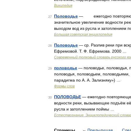
Википедия
Половодье
— ежегодно повторяющеес
27
значительное увеличение водности ре
выходом вод из русла и затоплением 
Большая советская энциклопедия
Половодье
— ср. Разлив реки при вск
28
Ефремовой. Т. Ф. Ефремова. 2000 …
Современный толковый словарь русского я
половодье
— половодье, половодья, п
29
половодья, половодьем, половодьями, 
парадигма по А. А. Зализняку») …
Формы слов
ПОЛОВОДЬЕ
— ежегодно повторяющеес
30
водности реки, вызывающее подъём её
русла и затоплением поймы …
Естествознание. Энциклопедический слова
Страницы
←
Предыдущая
Сле