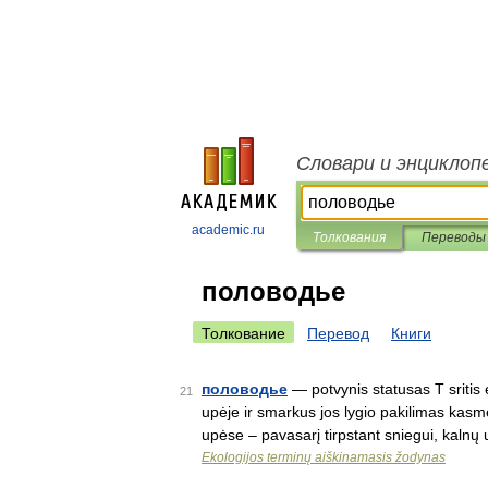
Словари и энциклоп
academic.ru
Толкования
Переводы
половодье
Толкование
Перевод
Книги
половодье
— potvynis statusas T sritis 
21
upėje ir smarkus jos lygio pakilimas kasme
upėse – pavasarį tirpstant sniegui, kaln
Ekologijos terminų aiškinamasis žodynas