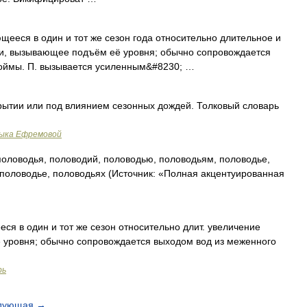
я в один и тот же сезон года относительно длительное и
ки, вызывающее подъём её уровня; обычно сопровождается
поймы. П. вызывается усиленным&#8230; …
рытии или под влиянием сезонных дождей. Толковый словарь
зыка Ефремовой
оловодья, половодий, половодью, половодьям, половодье,
половодье, половодьях (Источник: «Полная акцентуированная
я в один и тот же сезон относительно длит. увеличение
 уровня; обычно сопровождается выходом вод из меженного
рь
дующая
→