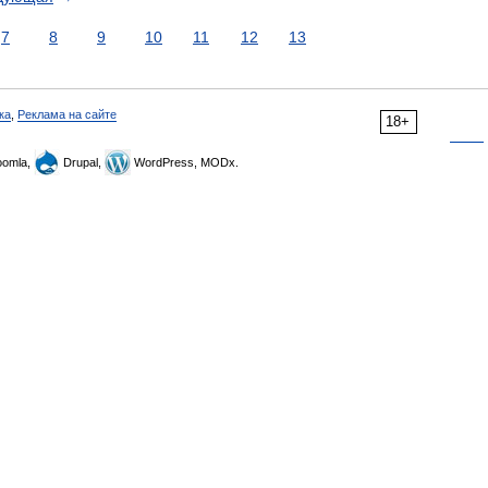
7
8
9
10
11
12
13
ка
,
Реклама на сайте
18+
omla,
Drupal,
WordPress, MODx.