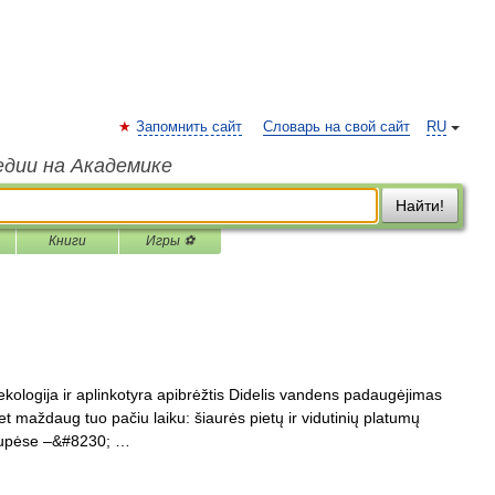
Запомнить сайт
Словарь на свой сайт
RU
едии на Академике
Найти!
Книги
Игры ⚽
ekologija ir aplinkotyra apibrėžtis Didelis vandens padaugėjimas
t maždaug tuo pačiu laiku: šiaurės pietų ir vidutinių platumų
ų upėse –&#8230; …