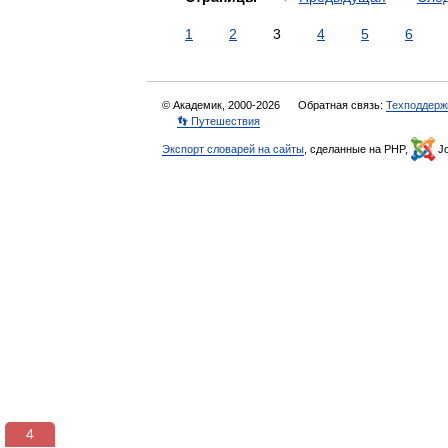
1
2
3
4
5
6
© Академик, 2000-2026
Обратная связь:
Техподдерж
👣 Путешествия
Экспорт словарей на сайты
, сделанные на PHP,
Jo
3