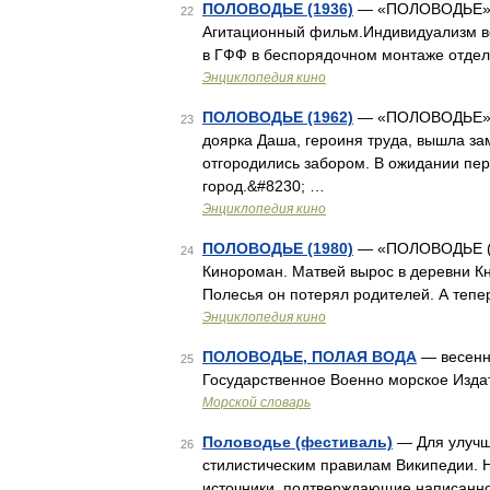
ПОЛОВОДЬЕ (1936)
— «ПОЛОВОДЬЕ», С
22
Агитационный фильм.Индивидуализм вед
в ГФФ в беспорядочном монтаже отдел
Энциклопедия кино
ПОЛОВОДЬЕ (1962)
— «ПОЛОВОДЬЕ», 
23
доярка Даша, героиня труда, вышла зам
отгородились забором. В ожидании пер
город.&#8230; …
Энциклопедия кино
ПОЛОВОДЬЕ (1980)
— «ПОЛОВОДЬЕ («П
24
Кинороман. Матвей вырос в деревни Кня
Полесья он потерял родителей. А тепер
Энциклопедия кино
ПОЛОВОДЬЕ, ПОЛАЯ ВОДА
— весенни
25
Государственное Военно морское Изд
Морской словарь
Половодье (фестиваль)
— Для улучше
26
стилистическим правилам Википедии. Н
источники, подтверждающие написанн