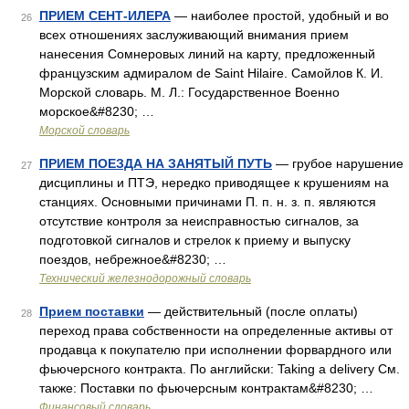
ПРИЕМ СЕНТ-ИЛЕРА
— наиболее простой, удобный и во
26
всех отношениях заслуживающий внимания прием
нанесения Сомнеровых линий на карту, предложенный
французским адмиралом de Saint Hilaire. Самойлов К. И.
Морской словарь. М. Л.: Государственное Военно
морское&#8230; …
Морской словарь
ПРИЕМ ПОЕЗДА НА ЗАНЯТЫЙ ПУТЬ
— грубое нарушение
27
дисциплины и ПТЭ, нередко приводящее к крушениям на
станциях. Основными причинами П. п. н. з. п. являются
отсутствие контроля за неисправностью сигналов, за
подготовкой сигналов и стрелок к приему и выпуску
поездов, небрежное&#8230; …
Технический железнодорожный словарь
Прием поставки
— действительный (после оплаты)
28
переход права собственности на определенные активы от
продавца к покупателю при исполнении форвардного или
фьючерсного контракта. По английски: Taking a delivery См.
также: Поставки по фьючерсным контрактам&#8230; …
Финансовый словарь