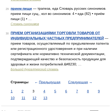
прием пищи
— трапеза, еда Словарь русских синонимов.
29
прием пищи сущ., кол во синонимов: 4 • еда (82) • приём
пищи (1) • …
Словарь синонимов
ПРИЕМ ОРГАНИЗАЦИЯМИ ТОРГОВЛИ ТОВАРОВ ОТ
30
ИНДИВИДУАЛЬНЫХ ЧАСТНЫХ ПРЕДПРИНИМАТЕЛЕЙ
—
прием товаров, осуществляемый по предъявлении патента
или регистрационного удостоверения и при наличии
сертификата или нормативно технической документации,
подтверждающей качество и безопасность продукции для
здоровья и жизни потребителей.&#8230; …
Большой бухгалтерский словарь
Страницы
←
Предыдущая
Следующая
→
1
2
3
4
5
6
7
8
9
10
11
12
13