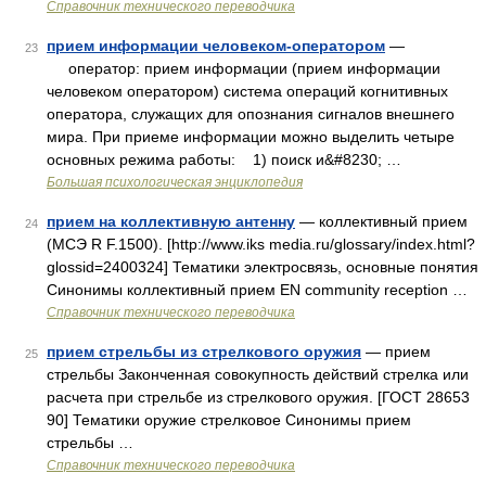
Справочник технического переводчика
прием информации человеком-оператором
—
23
оператор: прием информации (прием информации
человеком оператором) система операций когнитивных
оператора, служащих для опознания сигналов внешнего
мира. При приеме информации можно выделить четыре
основных режима работы: 1) поиск и&#8230; …
Большая психологическая энциклопедия
прием на коллективную антенну
— коллективный прием
24
(МСЭ R F.1500). [http://www.iks media.ru/glossary/index.html?
glossid=2400324] Тематики электросвязь, основные понятия
Синонимы коллективный прием EN community reception …
Справочник технического переводчика
прием стрельбы из стрелкового оружия
— прием
25
стрельбы Законченная совокупность действий стрелка или
расчета при стрельбе из стрелкового оружия. [ГОСТ 28653
90] Тематики оружие стрелковое Синонимы прием
стрельбы …
Справочник технического переводчика