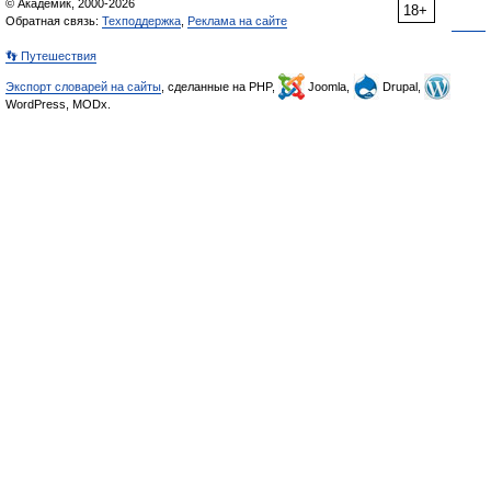
© Академик, 2000-2026
18+
Обратная связь:
Техподдержка
,
Реклама на сайте
👣 Путешествия
Экспорт словарей на сайты
, сделанные на PHP,
Joomla,
Drupal,
WordPress, MODx.