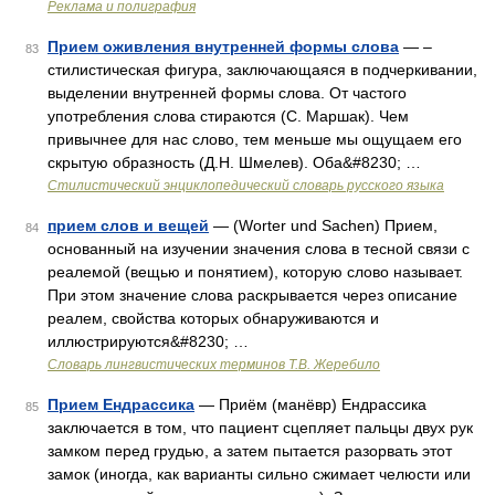
Реклама и полиграфия
Прием оживления внутренней формы слова
— –
83
стилистическая фигура, заключающаяся в подчеркивании,
выделении внутренней формы слова. От частого
употребления слова стираются (С. Маршак). Чем
привычнее для нас слово, тем меньше мы ощущаем его
скрытую образность (Д.Н. Шмелев). Оба&#8230; …
Стилистический энциклопедический словарь русского языка
прием слов и вещей
— (Worter und Sachen) Прием,
84
основанный на изучении значения слова в тесной связи с
реалемой (вещью и понятием), которую слово называет.
При этом значение слова раскрывается через описание
реалем, свойства которых обнаруживаются и
иллюстрируются&#8230; …
Словарь лингвистических терминов Т.В. Жеребило
Прием Ендрассика
— Приём (манёвр) Ендрассика
85
заключается в том, что пациент сцепляет пальцы двух рук
замком перед грудью, а затем пытается разорвать этот
замок (иногда, как варианты сильно сжимает челюсти или