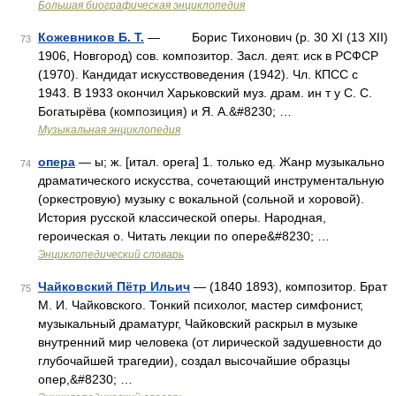
Большая биографическая энциклопедия
Кожевников Б. Т.
— Борис Тихонович (р. 30 XI (13 XII)
73
1906, Новгород) сов. композитор. Засл. деят. иск в РСФСР
(1970). Кандидат искусствоведения (1942). Чл. КПСС с
1943. В 1933 окончил Харьковский муз. драм. ин т у С. С.
Богатырёва (композиция) и Я. А.&#8230; …
Музыкальная энциклопедия
опера
— ы; ж. [итал. opera] 1. только ед. Жанр музыкально
74
драматического искусства, сочетающий инструментальную
(оркестровую) музыку с вокальной (сольной и хоровой).
История русской классической оперы. Народная,
героическая о. Читать лекции по опере&#8230; …
Энциклопедический словарь
Чайковский Пётр Ильич
— (1840 1893), композитор. Брат
75
М. И. Чайковского. Тонкий психолог, мастер симфонист,
музыкальный драматург, Чайковский раскрыл в музыке
внутренний мир человека (от лирической задушевности до
глубочайшей трагедии), создал высочайшие образцы
опер,&#8230; …