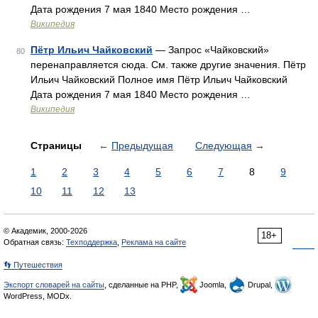
Дата рождения 7 мая 1840 Место рождения …
Википедия
Пётр Ильич Чайковский
— Запрос «Чайковский»
80
перенаправляется сюда. Cм. также другие значения. Пётр
Ильич Чайковский Полное имя Пётр Ильич Чайковский
Дата рождения 7 мая 1840 Место рождения …
Википедия
Страницы
←
Предыдущая
Следующая
→
1
2
3
4
5
6
7
8
9
10
11
12
13
© Академик, 2000-2026
18+
Обратная связь:
Техподдержка
,
Реклама на сайте
👣 Путешествия
Экспорт словарей на сайты
, сделанные на PHP,
Joomla,
Drupal,
WordPress, MODx.