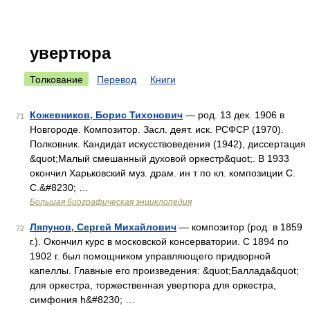
увертюра
Толкование
Перевод
Книги
Кожевников, Борис Тихонович
— род. 13 дек. 1906 в
71
Новгороде. Композитор. Засл. деят. иск. РСФСР (1970).
Полковник. Кандидат искусствоведения (1942), диссертация
&quot;Малый смешанный духовой оркестр&quot;. В 1933
окончил Харьковский муз. драм. ин т по кл. композиции С.
С.&#8230; …
Большая биографическая энциклопедия
Ляпунов, Сергей Михайлович
— композитор (род. в 1859
72
г.). Окончил курс в московской консерватории. С 1894 по
1902 г. был помощником управляющего придворной
капеллы. Главные его произведения: &quot;Баллада&quot;
для оркестра, торжественная увертюра для оркестра,
симфония h&#8230; …