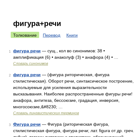
фигура+речи
Толкование
Перевод
Книги
фигура речи
— сущ., кол во синонимов: 38 •
1
амплификация (6) • анаколуф (3) • анафора (4) • …
Словарь синонимов
фигура речи
— (фигура риторическая, фигура
2
стилистическая). Оборот речи, синтаксическое построение,
используемые для усиления выразительности
высказывания. Наиболее распространенные фигуры речи!
анафора, антитеза, бессоюзие, градация, инверсия,
многосоюзие,&#8230; …
Словарь лингвистических терминов
Фигура речи
— Фигура (риторическая фигура,
3
стилистическая фигура, фигура речи; лат. figura от др. греч.