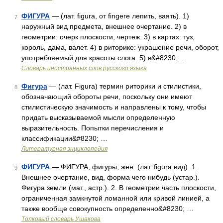
ФИГУРА
— (лат. figura, от fingere лепить, ваять). 1)
7
наружный вид предмета, внешнее очертание. 2) в
геометрии: очерк плоскости, чертеж. 3) в картах: туз,
король, дама, валет. 4) в риторике: украшение речи, оборот,
употребляемый для красоты слога. 5) в&#8230; …
Словарь иностранных слов русского языка
Фигура
— (лат. Figura) термин риторики и стилистики,
8
обозначающий обороты речи, поскольку они имеют
стилистическую значимость и направлены к тому, чтобы
придать высказываемой мысли определенную
выразительность. Попытки перечисления и
классификации&#8230; …
Литературная энциклопедия
ФИГУРА
— ФИГУРА, фигуры, жен. (лат. figura вид). 1.
9
Внешнее очертание, вид, форма чего нибудь (устар.).
Фигура земли (мат., астр.). 2. В геометрии часть плоскости,
ограниченная замкнутой ломанной или кривой линией, а
также вообще совокупность определенно&#8230; …
Толковый словарь Ушакова