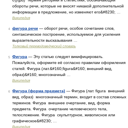
σχῆμα) термин риторики и стилистики, обозначающий
обороты речи, которые не вносят никакой дополнительной
информации в предложение, но изменяют его&#8230; …
Википедия
фигура речи
— оборот речи, особое сочетание слов,
4
синтаксическое построение, используемое для усиления
выразительности высказывания …
Толковый переводоведческий словарь
Фигура
— Эту статью следует викифицировать.
5
Пожалуйста, оформите её согласно правилам оформления
статей. Фигура (лат.&#160;figura&#160; внешний вид,
образ)&#160; многозначный …
Википедия
Фигура (форма предмета)
— Фигура (лат. figura внешний
6
вид, образ) многозначный термин, входит в состав сложных
терминов. Фигура внешнее очертание, вид, форма
предмета. Фигура очертание человеческого тела,
телосложение. Фигура скульптурное, живописное или
графическое&#8230; …
Википедия