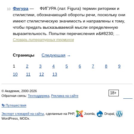
Фигура
— ФИГУРА (лат. Figura) термин риторики и
10
стилистики, обозначающий обороты речи, поскольку они
имеют стилистическую значимость и направлены к тому,
чтобы придать высказываемой мысли определенную
выразительность. Попытки перечисления и&#8230; …
Словарь литературных терминов
Страницы
Следующая
→
1
2
3
4
5
6
7
8
9
10
11
12
13
© Академик, 2000-2026
18+
Обратная связь:
Техподдержка
,
Реклама на сайте
👣 Путешествия
Экспорт словарей на сайты
, сделанные на PHP,
Joomla,
Drupal,
WordPress, MODx.