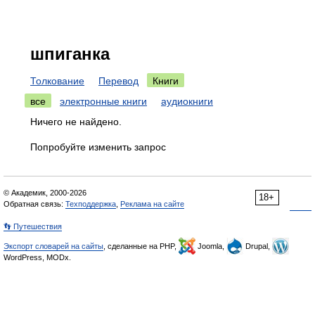
шпиганка
Толкование
Перевод
Книги
все
электронные книги
аудиокниги
Ничего не найдено.
Попробуйте изменить запрос
© Академик, 2000-2026
18+
Обратная связь:
Техподдержка
,
Реклама на сайте
👣 Путешествия
Экспорт словарей на сайты
, сделанные на PHP,
Joomla,
Drupal,
WordPress, MODx.