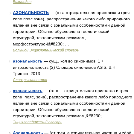
Википедия
АЗОНАЛЬНОСТЬ
— (от a отрицательная приставка и греч.
3
zone пояс зона), распространение какого либо природного
явления вне связи с зональными особенностями данной
территории. Обычно обусловлена геологической
структурой, тектоническим режимом,
морфоструктурой&#8230; …
Большой Энциклопедический словарь
азональность
— сущ., кол во синонимов: 1 •
4
интразональность (2) Словарь синонимов ASIS. В.Н.
Тришин. 2013 …
Словарь синонимов
азональность
— (от а... отрицательная приставка и греч.
5
zōnē пояс, зона), распространение какого либо природного
явления вне связи с зональными особенностями данной
территории. Обычно обусловлена геологической
структурой, тектоническим режимом,&#8230; …
Энциклопедический словарь
Азональность
— (от греч. а отрицательная частица и zōnē
6