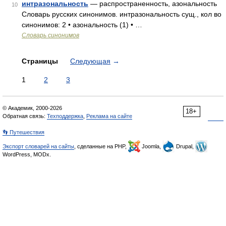
интразональность
— распространенность, азональность
10
Словарь русских синонимов. интразональность сущ., кол во
синонимов: 2 • азональность (1) • …
Словарь синонимов
Страницы
Следующая
→
1
2
3
© Академик, 2000-2026
18+
Обратная связь:
Техподдержка
,
Реклама на сайте
👣 Путешествия
Экспорт словарей на сайты
, сделанные на PHP,
Joomla,
Drupal,
WordPress, MODx.