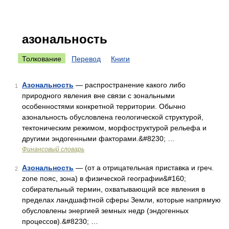
азональность
Толкование
Перевод
Книги
Азональность
— распространение какого либо
1
природного явления вне связи с зональными
особенностями конкретной территории. Обычно
азональность обусловлена геологической структурой,
тектоническим режимом, морфоструктурой рельефа и
другими эндогенными факторами.&#8230; …
Финансовый словарь
Азональность
— (от a отрицательная приставка и греч.
2
zone пояс, зона) в физической географии&#160;
собирательный термин, охватывающий все явления в
пределах ландшафтной сферы Земли, которые напрямую
обусловлены энергией земных недр (эндогенных
процессов).&#8230; …