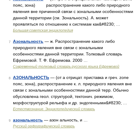
пояс, зона) распространение какого либо природного
явления вне причинной связи с зональными особенностями
данной территории (см. Зональность). А. может
проявляться по отношению к системам как&#8230; …
Большая советская энциклопедия
Азональность
— ж. Распространение какого либо
7
природного явления вне связи с зональными
особенностями данной территории. Толковый словарь
Ефремовой. Т. Ф. Ефремова. 2000 …
Современный толковый словарь русского языка Ефремовой
АЗОНАЛЬНОСТЬ
— (от а отрицат. приставка и греч. zоne
8
пояс, зона), распространение к. л. природного явления вне
связи с зональными особенностями данной терр. Обычно
обусловлена геол. структурой, тектонич. режимом,
морфоструктурой рельефа и др. эндогенными&#8230; …
Естествознание. Энциклопедический словарь
азональность
— азон альность, и …
9
Русский орфографический словарь