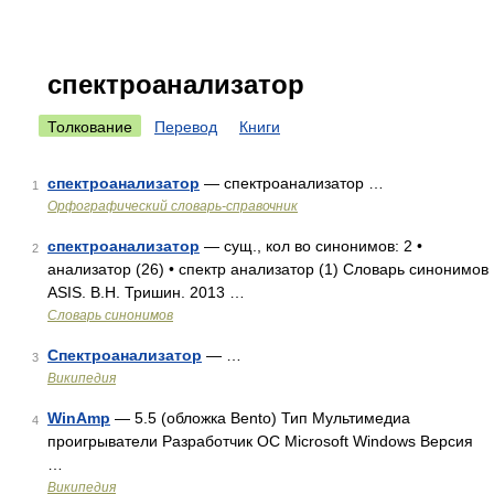
спектроанализатор
Толкование
Перевод
Книги
спектроанализатор
— спектроанализатор …
1
Орфографический словарь-справочник
спектроанализатор
— сущ., кол во синонимов: 2 •
2
анализатор (26) • спектр анализатор (1) Словарь синонимов
ASIS. В.Н. Тришин. 2013 …
Словарь синонимов
Спектроанализатор
— …
3
Википедия
WinAmp
— 5.5 (обложка Bento) Тип Мультимедиа
4
проигрыватели Разработчик ОС Microsoft Windows Версия
…
Википедия