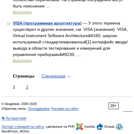
быть пояснения …
Википедия
VISA (программная архитектура)
— У этого термина
10
существуют и другие значения, см. VISA (значения). VISA,
Virtual Instrument Software Architecture&#160; широко
используемый стандартизированный[1] интерфейс ввода/
вывода в области тестирования и измерений для
управления приборами&#8230; …
Википедия
Страницы
Следующая
→
1
2
© Академик, 2000-2026
18+
Обратная связь:
Техподдержка
,
Реклама на сайте
👣 Путешествия
Экспорт словарей на сайты
, сделанные на PHP,
Joomla,
Drupal,
WordPress, MODx.