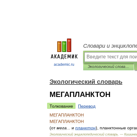
Словари и энциклоп
academic.ru
Экологический словарь
Экологический словарь
МЕГАПЛАНКТОН
Толкование
Перевод
МЕГАПЛАНКТОН
МЕГАПЛАНКТОН
(
от
мега
...
и
планктон
),
планктонные
орга
Экологический
энциклопедический
словарь
. —
Кишинев