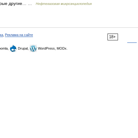
оторые другие… …
Нефтегазовая микроэнциклопедия
ка
,
Реклама на сайте
18+
omla,
Drupal,
WordPress, MODx.