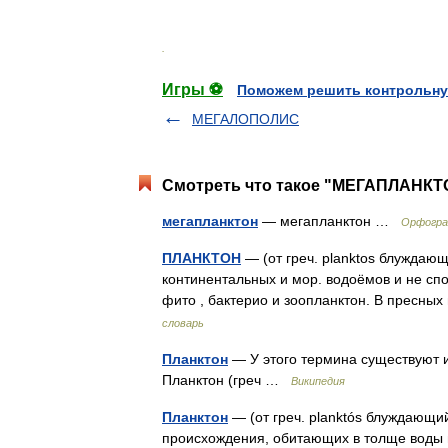
.
Игры ⚽
Поможем решить контрольну
МЕГАЛОПОЛИС
Смотреть что такое "МЕГАПЛАНКТО
мегапланктон
— мегапланктон …
Орфогра
ПЛАНКТОН
— (от греч. planktos блуждаю
континентальных и мор. водоёмов и не спо
фито , бактерио и зоопланктон. В пресн
словарь
Планктон
— У этого термина существуют и
Планктон (греч …
Википедия
Планктон
— (от греч. planktós блуждающий
происхождения, обитающих в толще воды 