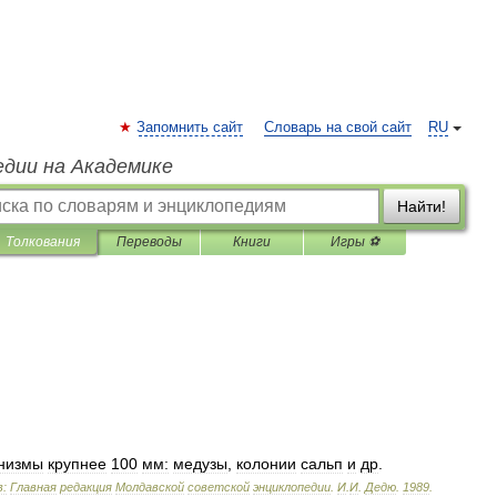
Запомнить сайт
Словарь на свой сайт
RU
едии на Академике
Найти!
Толкования
Переводы
Книги
Игры ⚽
низмы
крупнее
100
мм:
медузы
,
колонии
сальп
и
др
.
:
Главная
редакция
Молдавской
советской
энциклопедии
.
И
.
И
.
Дедю
.
1989
.