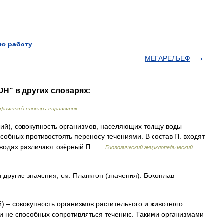
ю работу
МЕГАРЕЛЬЕФ
Н" в других словарях:
фический словарь-справочник
щий), совокупность организмов, населяющих толщу воды
собных противостоять переносу течениями. В состав П. входят
ых водах различают озёрный П …
Биологический энциклопедический
 другие значения, см. Планктон (значения). Бокоплав
) – совокупность организмов растительного и животного
и не способных сопротивляться течению. Такими организмами