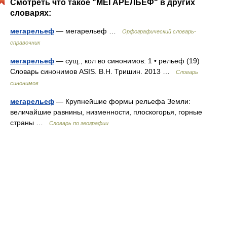
Смотреть что такое "МЕГАРЕЛЬЕФ" в других
словарях:
мегарельеф
— мегарельеф …
Орфографический словарь-
справочник
мегарельеф
— сущ., кол во синонимов: 1 • рельеф (19)
Словарь синонимов ASIS. В.Н. Тришин. 2013 …
Словарь
синонимов
мегарельеф
— Крупнейшие формы рельефа Земли:
величайшие равнины, низменности, плоскогорья, горные
страны …
Словарь по географии