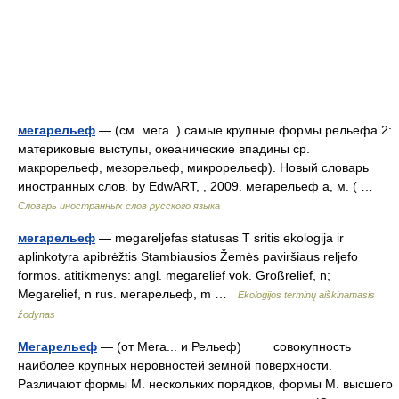
мегарельеф
— (см. мега..) самые крупные формы рельефа 2:
материковые выступы, океанические впадины ср.
макрорельеф, мезорельеф, микрорельеф). Новый словарь
иностранных слов. by EdwART, , 2009. мегарельеф а, м. ( …
Словарь иностранных слов русского языка
мегарельеф
— megareljefas statusas T sritis ekologija ir
aplinkotyra apibrėžtis Stambiausios Žemės paviršiaus reljefo
formos. atitikmenys: angl. megarelief vok. Großrelief, n;
Megarelief, n rus. мегарельеф, m …
Ekologijos terminų aiškinamasis
žodynas
Мегарельеф
— (от Мега... и Рельеф) совокупность
наиболее крупных неровностей земной поверхности.
Различают формы М. нескольких порядков, формы М. высшего