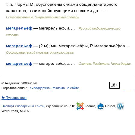
т. п. Формы М. обусловлены силами общепланетарного
характера, взаимодействующими со всеми др.… …
Естествознание. Энциклопедический словарь
мегарельеф
— мегарель еф, а …
Русский орфографический
словарь
мегарельеф
— (2 м); мн. мегарелье/фы, Р. мегарелье/фов …
Орфографический словарь русского языка
мегарельеф
— мегарелье/ф, а …
Слитно. Раздельно. Через дефис.
© Академик, 2000-2026
18+
Обратная связь:
Техподдержка
,
Реклама на сайте
👣 Путешествия
Экспорт словарей на сайты
, сделанные на PHP,
Joomla,
Drupal,
WordPress, MODx.