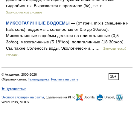
гидробионты. Выражается в промилле (‰), т.е. в… …
Экологический словарь
МИКСОГАЛИННЫЕ ВОДОЁМЫ
— (от греч. mixis смешение и
hals соль), водоемы с соленостью от 0.5 до 30o/oo).
Миксогалинные водоёмы делятся на олигогалинные (0,5
3o/oo), мезогалинные (5 18°/oo), полигалинные (18 30o/oo).
См. также Соленость воды. Экологический… …
Экологический
словарь
© Академик, 2000-2026
18+
Обратная связь:
Техподдержка
,
Реклама на сайте
👣 Путешествия
Экспорт словарей на сайты
, сделанные на PHP,
Joomla,
Drupal,
WordPress, MODx.