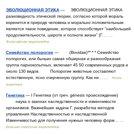
ЭВОЛЮЦИОННАЯ ЭТИКА
— ЭВОЛЮЦИОННАЯ ЭТИКА
разновидность этической теории, согласно которой мораль
коренится в природе человека и морально положительным
является такое поведение, которое способствует “наибольшей
продолжительности, широте и полноте жизни” (Г.… …
Философская энциклопедия
Семейство полорогие
— (Bovidae)** * * Семейство
полорогих, или бычьих самая обширная и разнообразная
группа парнокопытных, включает 45 50 современных родов и
около 130 видов. Полорогие животные составляют
естественную, ясно очерченную группу. Как ни… …
Жизнь
животных
Генетика
— I Генетика (от греч. génesis происхождение)
наука о законах наследственности и изменчивости
организмов. Важнейшая задача Г. разработка методов
управления Наследственностью и наследственной
Изменчивостью для получения нужных человеку форм… …
Большая советская энциклопедия