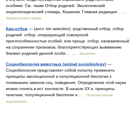
особями. См. также Отбор родичей. Экологический
энциклопедический словарь. Кишинев: Главная редакция… …
Экологический словарь
Кин-отбор
— (англ. kin selection); родственный отбор; отбор
родичей отбор, оперирующий совокупной
приспособленностью особей, или проще отбор, направленный
на сохранение признаков, благоприятствующих выживанию
близких родичей данной особи.… …
Википедия
Социобиология животных (animal sociobiology)
—
Социобиология представляет собой попытку применить
принципы эволюционной и популяционной биологии к
пониманию законов соц. поведения. Определение этой науки
можно понять в ист. контексте. В начале XX в. принципы
генетики, популяционной биологии и …
Психологическая
энциклопедия