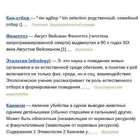
Кин-отбор
— * кін адбор * kin selection родственный, семейный
отбор () …
Генетика. Энциклопедический словарь
Феноптоз
— Август Вейсман Феноптоз (гипотеза
запрограммированной смерти) выдвинутая в 80 х годах XIX
века Августом Вейсманом,[1] …
Википедия
Этология (ethology)
— Э. это наука о поведении живых
организмов в их естественной среде обитания, в понятие к рой
включается не только физ. среда, но и соц. взаимодействия.
Этологическое учение рассматривает тж роль естественного
отбора в формировании поведения… …
Психологическая
энциклопедия
Каинизм
— явление убийства в одном выводке животных
одними детёнышами (обычно старшими и сильными) других.
Может быть облигатным (независящим от кормовых ресурсов)
и факультативным (зависящим от кормовых ресурсов).
Содержание 1 Этимология 2 Каинизм у… …
Википедия