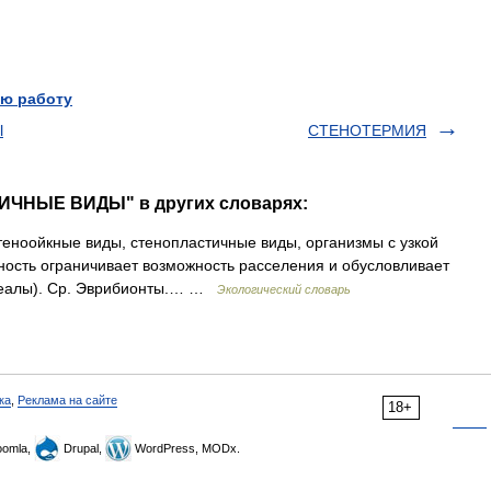
ю работу
Ы
СТЕНОТЕРМИЯ
ИЧНЫЕ ВИДЫ" в других словарях:
 стеноойкные виды, стенопластичные виды, организмы с узкой
ность ограничивает возможность расселения и обусловливает
ареалы). Ср. Эврибионты.… …
Экологический словарь
ка
,
Реклама на сайте
18+
omla,
Drupal,
WordPress, MODx.