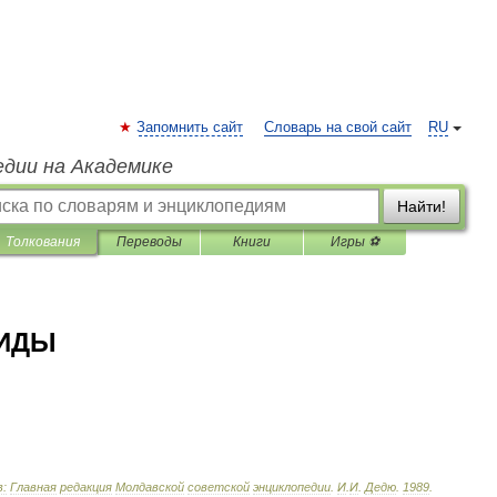
Запомнить сайт
Словарь на свой сайт
RU
едии на Академике
Найти!
Толкования
Переводы
Книги
Игры ⚽
ВИДЫ
:
Главная
редакция
Молдавской
советской
энциклопедии
.
И
.
И
.
Дедю
.
1989
.