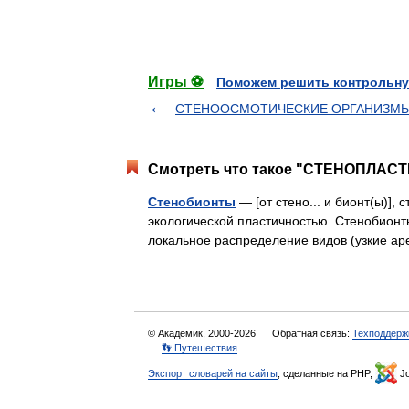
.
Игры ⚽
Поможем решить контрольну
СТЕНООСМОТИЧЕСКИЕ ОРГАНИЗМ
Смотреть что такое "СТЕНОПЛАСТ
Стенобионты
— [от стено... и бионт(ы)],
экологической пластичностью. Стенобионт
локальное распределение видов (узкие 
© Академик, 2000-2026
Обратная связь:
Техподдерж
👣 Путешествия
Экспорт словарей на сайты
, сделанные на PHP,
Jo