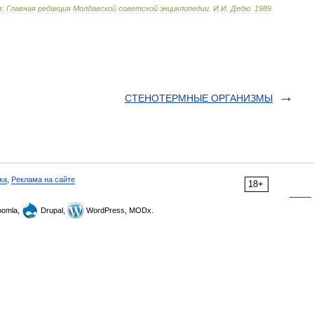
:
Главная
редакция
Молдавской
советской
энциклопедии
.
И
.
И
.
Дедю
.
1989
.
СТЕНОТЕРМНЫЕ ОРГАНИЗМЫ
ка
,
Реклама на сайте
18+
omla,
Drupal,
WordPress, MODx.