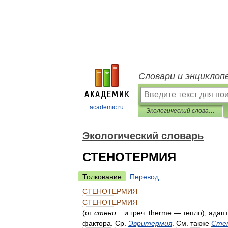
Словари и энциклоп
academic.ru
Экологический словарь
Экологический словарь
СТЕНОТЕРМИЯ
Толкование
Перевод
СТЕНОТЕРМИЯ
СТЕНОТЕРМИЯ
(
от
стено
...
и
греч
.
therme
—
тепло
),
адап
фактора
.
Ср
.
Эвритермия
.
См
.
также
Сте