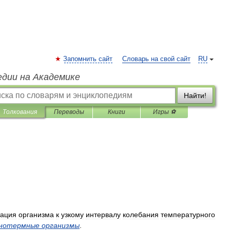
Запомнить сайт
Словарь на свой сайт
RU
едии на Академике
Найти!
Толкования
Переводы
Книги
Игры ⚽
тация
организма
к
узкому
интервалу
колебания
температурного
нотермные
организмы
.