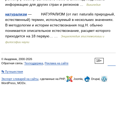
информацию для других стран и регионов …
Википедия
натурализм
— НАТУРАЛИЗМ (от лат. naturalis природный,
естественный) термин, используемый в нескольких значениях.
В методологии и истории естествознания под Н. обычно
понимается описательное естествознание, расцвет которого
приходится на 18 первую… …
Энциклопедия эпистемологии и
философии науки
© Академик, 2000-2026
18+
Обратная связь:
Техподдержка
,
Реклама на сайте
👣 Путешествия
Экспорт словарей на сайты
, сделанные на PHP,
Joomla,
Drupal,
WordPress, MODx.