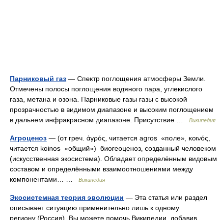
Парниковый газ
— Спектр поглощения атмосферы Земли.
Отмечены полосы поглощения водяного пара, углекислого
газа, метана и озона. Парниковые газы газы с высокой
прозрачностью в видимом диапазоне и высоким поглощением
в дальнем инфракрасном диапазоне. Присутствие …
Википедия
Агроценоз
— (от греч. ἀγρός, читается agros «поле», κοινός,
читается koinos «общий») биогеоценоз, созданный человеком
(искусственная экосистема). Обладает определённым видовым
составом и определёнными взаимоотношениями между
компонентами… …
Википедия
Экосистемная теория эволюции
— Эта статья или раздел
описывает ситуацию применительно лишь к одному
региону (Россия). Вы можете помочь Википедии, добавив